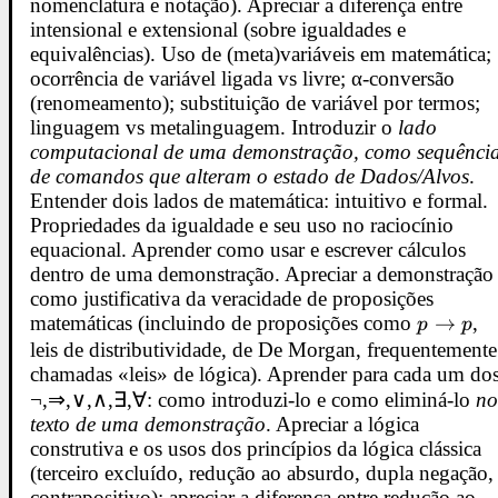
nomenclatura e notação). Apreciar a diferença entre
intensional e extensional (sobre igualdades e
equivalências). Uso de (meta)variáveis em matemática;
ocorrência de variável ligada vs livre; α-conversão
(renomeamento); substituição de variável por termos;
linguagem vs metalinguagem. Introduzir o
lado
computacional de uma demonstração, como sequênci
de comandos que alteram o estado de Dados/Alvos
.
Entender dois lados de matemática: intuitivo e formal.
Propriedades da igualdade e seu uso no raciocínio
equacional. Aprender como usar e escrever cálculos
dentro de uma demonstração. Apreciar a demonstração
como justificativa da veracidade de proposições
matemáticas (incluindo de proposições como
p\to
→
,
p
p
p
leis de distributividade, de De Morgan, frequentemente
chamadas «leis» de lógica). Aprender para cada um do
¬,⇒,∨,∧,∃,∀: como introduzi-lo e como eliminá-lo
n
texto de uma demonstração
. Apreciar a lógica
construtiva e os usos dos princípios da lógica clássica
(terceiro excluído, redução ao absurdo, dupla negação,
contrapositivo); apreciar a diferença entre redução ao