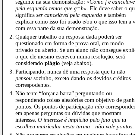
seguinte na sua demonstração:
«Como f é canceláve
pela esquerda temos que g=h»
. Ele deve saber o q
significa
ser cancelável pela esquerda
e também
explicar como isso foi usado e/ou o que isso tem a 
com essa parte da sua demonstração.
Qualquer trabalho ou resposta dada poderá ser
questionado em forma de prova oral, em modo
privado ou aberto. Se um aluno não consegue expli
o que ele mesmo escreveu numa resolução, será
considerado
plágio
(veja abaixo).
Participando, nunca dê uma resposta que tu não
pensou
sozinho, exceto dando os devidos créditos
correspodentes.
Não tente “forçar a barra” perguntando ou
respondendo coisas aleatórias com objetivo de ganh
pontos. Os pontos de participação
não
correspond
em apenas perguntas ou dúvidas que mostram
interesse.
O interesse é implícito pelo fato que tu
escolheu matricular nesta turma—não vale pontos
.
Não procurem resoluções em qualquer lugar fora d