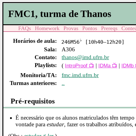
FMC1, turma de Thanos
FAQs
Homework
Provas
Pontos
Prereqs
Conte
Horários de aula:
♭
246M56
[10h40–12h20]
Sala:
A306
Contato:
thanos@imd.ufrn.br
Playlists:
(
|
|
IntroProof
IDMa
IDMb
Monitoria/TA:
fmc.imd.ufrn.br
Turmas anteriores:
..
Pré-requisitos
É necessário que os alunos matriculados têm tempo
vontade para
estudar
, fazer os trabalhos atribuídos, 
(Obs.:
estudar
≠
ler
.)