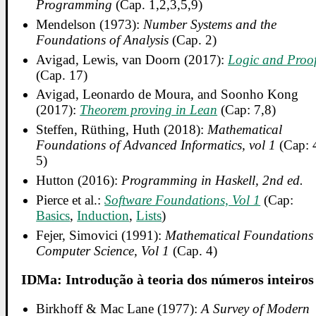
Programming
(Cap. 1,2,3,5,9)
Mendelson (1973):
Number Systems and the
Foundations of Analysis
(Cap. 2)
Avigad, Lewis, van Doorn (2017):
Logic and Proo
(Cap. 17)
Avigad, Leonardo de Moura, and Soonho Kong
(2017):
Theorem proving in Lean
(Cap: 7,8)
Steffen, Rüthing, Huth (2018):
Mathematical
Foundations of Advanced Informatics, vol 1
(Cap: 
5)
Hutton (2016):
Programming in Haskell, 2nd ed.
Pierce et al.:
Software Foundations, Vol 1
(Cap:
Basics
,
Induction
,
Lists
)
Fejer, Simovici (1991):
Mathematical Foundations 
Computer Science, Vol 1
(Cap. 4)
IDMa: Introdução à teoria dos números inteiros
Birkhoff & Mac Lane (1977):
A Survey of Modern