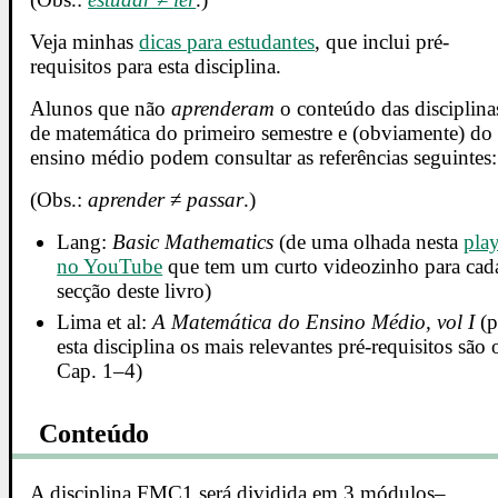
Veja minhas
dicas para estudantes
, que inclui pré-
requisitos para esta disciplina.
Alunos que não
aprenderam
o conteúdo das disciplina
de matemática do primeiro semestre e (obviamente) do
ensino médio podem consultar as referências seguintes:
(Obs.:
aprender
≠
passar
.)
Lang:
Basic Mathematics
(de uma olhada nesta
play
no YouTube
que tem um curto videozinho para cad
secção deste livro)
Lima et al:
A Matemática do Ensino Médio, vol I
(p
esta disciplina os mais relevantes pré-requisitos são 
Cap. 1–4)
Conteúdo
A disciplina FMC1 será dividida em 3 módulos–