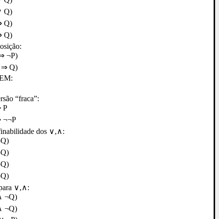
∨ Q)
⇒ Q)
⇒ Q)
osição:
⇒ ¬P)
 ⇒ Q)
LEM:
ersão “fraca”:
⇒ P
⇒ ¬¬P
finabilidade dos ∨,∧:
¬Q)
¬Q)
¬Q)
¬Q)
para ∨,∧:
∧ ¬Q)
∧ ¬Q)