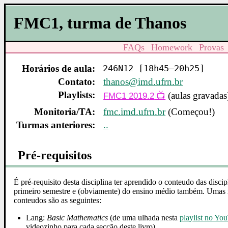
FMC1, turma de Thanos
FAQs
Homework
Provas
Horários de aula:
246N12 [18h45–20h25]
Contato:
thanos@imd.ufrn.br
Playlists:
(aulas gravadas
FMC1 2019.2
Monitoria/TA:
fmc.imd.ufrn.br
(Começou!)
Turmas anteriores:
..
Pré-requisitos
É pré-requisito desta disciplina ter aprendido o conteudo das disci
primeiro semestre e (obviamente) do ensino médio também. Umas r
conteudos são as seguintes:
Lang:
Basic Mathematics
(de uma ulhada nesta
playlist no Yo
videozinho para cada secção deste livro)