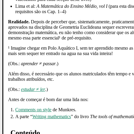
Lima et al:
A Matemática do Ensino Médio, vol I
(para esta dis
requisitos são os Cap. 1–4)
Realidade.
Depois de perceber que, sistematicamente, praticament
aprovados na disciplina de Geometria Euclideana sequer escrever
demonstração matemática, eu não tenho como considerar que os 
mesmo essa parte essencial¹ de pré-requisito.
¹ Imagine chegar em Polo Aquático I, sem ter aprendido mesmo as N
mais sem sequer ter entrado na agua na sua vida inteira!
(Obs.:
aprender
≠
passar
.)
Além disso, é necessário que os alunos matriculados têm tempo e v
trabalhos atribuídos, etc.
(Obs.:
estudar
≠
ler
.)
Antes de começar é bom dar uma lida nos:
Comments on style
de Munkres.
A parte “
Writing mathematics
” do livro
The tools of mathemati
Conteúdo