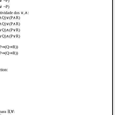
∨ ¬P)
∨ ¬P)
utividade dos ∨,∧:
∧Q)∨(P∧R)
∧Q)∨(P∧R)
∨Q)∧(P∨R)
∨Q)∧(P∨R)
(P⇒(Q⇒R))
(P⇒(Q⇒R))
tion:
para ∃,∀: