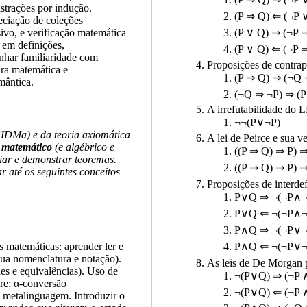
nstrações por indução.
(P ⇒ Q) ⇐ (¬P 
reciação de coleções
sivo, e verificação matemática
(P ∨ Q) ⇒ (¬P 
 em definições,
(P ∨ Q) ⇐ (¬P 
nhar familiaridade com
Proposições de contrap
ura matemática e
(P ⇒ Q) ⇒ (¬Q 
mântica.
(¬Q ⇒ ¬P) ⇒ (P
A irrefutabilidade do 
¬¬(P∨¬P)
(IDMa) e da teoria axiomática
A lei de Peirce e sua v
 matemático
(e algébrico e
((P ⇒ Q) ⇒ P) 
ciar e demonstrar teoremas.
((P ⇒ Q) ⇒ P) 
 até os seguintes conceitos
Proposições de interde
P∨Q ⇒ ¬(¬P∧
P∨Q ⇐ ¬(¬P∧
P∧Q ⇒ ¬(¬P∨
P∧Q ⇐ ¬(¬P∨
 matemáticas: aprender ler e
sua nomenclatura e notação).
As leis de De Morgan 
des e equivalências). Uso de
¬(P∨Q) ⇒ (¬P 
vre; α-conversão
¬(P∨Q) ⇐ (¬P 
s metalinguagem. Introduzir o