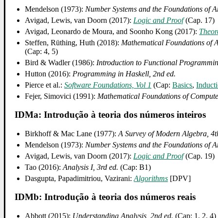
Mendelson (1973):
Number Systems and the Foundations of A
Avigad, Lewis, van Doorn (2017):
Logic and Proof
(Cap. 17)
Avigad, Leonardo de Moura, and Soonho Kong (2017):
Theor
Steffen, Rüthing, Huth (2018):
Mathematical Foundations of A
(Cap: 4, 5)
Bird & Wadler (1986):
Introduction to Functional Programmi
Hutton (2016):
Programming in Haskell, 2nd ed.
Pierce et al.:
Software Foundations, Vol 1
(Cap:
Basics
,
Induct
Fejer, Simovici (1991):
Mathematical Foundations of Computer
IDMa: Introdução à teoria dos números inteiros
Birkhoff & Mac Lane (1977):
A Survey of Modern Algebra, 4t
Mendelson (1973):
Number Systems and the Foundations of A
Avigad, Lewis, van Doorn (2017):
Logic and Proof
(Cap. 19)
Tao (2016):
Analysis I, 3rd ed.
(Cap: B1)
Dasgupta, Papadimitriou, Vazirani:
Algorithms
[DPV]
IDMb: Introdução à teoria dos números reais
Abbott (2015):
Understanding Analysis, 2nd ed.
(Cap: 1, 2, 4)