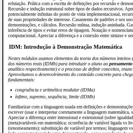
refutação. Prática com a escrita de definições por recursão e demo
Recursão e indução estrutural sobre tipos de dados recursivos. Ap
potencialmente infinitas do ponto de vista implementacional, recur
de suas propriedades de interesse. Casamento de padrões e seu uso
demonstrações, e cálculos. Recursão mútua, indução aninhada. Ga
inferência de tipos e evitar erros de tipagem. Notação e nomenclat
computacional. Apreciar a diferença e a conexão entre sintaxe e se
IDM: Introdução à Demonstração Matemática
Nestes módulos usamos elementos da teoria dos números inteiros 
dos números reais (IDMb) para introduzir o aluno ao
pensamento
analítico respectivamente) e o processo de definir conceitos, enun
Aproveitamos o desenvolvimento do conteúdo concreto para chegar
fundamentais:
congruência e aritmética modular (IDMa)
ínfimo, supremo, sequência, limite (IDMb)
Familiarizar com a linguagem usada em definições e demonstrações
escrever (usar e interpretar corretamente a linguagem matemática, 
Apreciar a diferença entre intensional e extensional (sobre igualda
(meta)variáveis em matemática; ocorrência de variável ligada vs li
(renomeamento); substituição de variável por termos; linguagem v