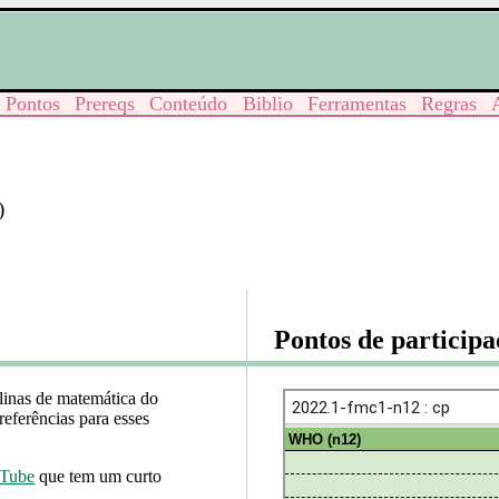
Pontos
Prereqs
Conteúdo
Biblio
Ferramentas
Regras
)
Pontos de particip
plinas de matemática do
eferências para esses
uTube
que tem um curto