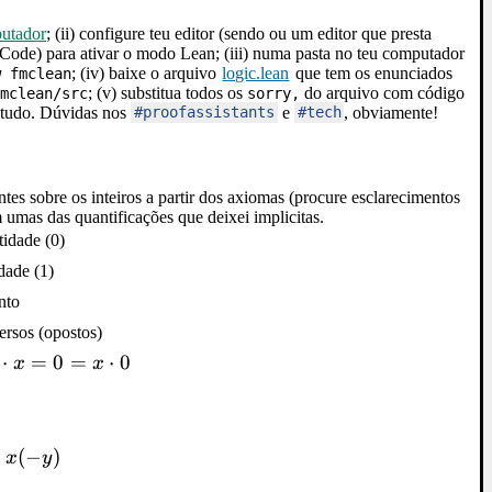
putador
; (ii) configure teu editor (sendo ou um editor que presta
ode) para ativar o modo Lean; (iii) numa pasta no teu computador
; (iv) baixe o arquivo
logic.lean
que tem os enunciados
w fmclean
; (v) substitua todos os
do arquivo com código
mclean/src
sorry,
 tudo. Dúvidas nos
e
, obviamente!
#proofassistants
#tech
es sobre os inteiros a partir dos axiomas (procure esclarecimentos
umas das quantificações que deixei implicitas.
tidade (0)
dade (1)
nto
ersos (opostos)
⋅x
⋅
=
0
=
⋅
0
x
x
=
=
(
−
)
x
y
⋅0