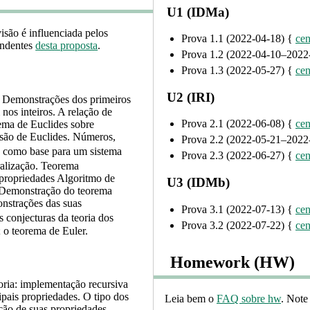
U1 (IDMa)
são é influenciada pelos
Prova 1.1 (2022-04-18) {
cen
ondentes
desta proposta
.
Prova 1.2 (2022-04-10–2022-
Prova 1.3 (2022-05-27) {
cen
U2 (IRI)
. Demonstrações dos primeiros
nos inteiros. A relação de
Prova 2.1 (2022-06-08) {
cen
rema de Euclides sobre
isão de Euclides. Números,
Prova 2.2 (2022-05-21–202
e como base para um sistema
Prova 2.3 (2022-06-27) {
cen
ralização. Teorema
propriedades Algoritmo de
U3 (IDMb)
s Demonstração do teorema
nstrações das suas
Prova 3.1 (2022-07-13) {
cen
conjecturas da teoria dos
Prova 3.2 (2022-07-22) {
cen
 o teorema de Euler.
Homework (HW)
teoria: implementação recursiva
cipais propriedades. O tipo dos
Leia bem o
FAQ sobre hw
. Note
ação de suas propriedades.