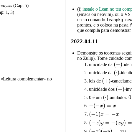
nalysis
(Cap: 5)
(i)
instale o Lean no teu com
p: 1, 3)
(emacs ou neovim), ou o VS C
use o comando
leanpkg ne
prontos, e o coloca na pasta
f
que compila para demonstrar
2022-04-11
Demonstre os teoremas seguint
no Zulip). Tome cuidado com 
)
(+)
(
+
)
unicidade da
-iden
(⋅)
(
⋅
)
unicidade da
-identi
o «Leitura complementar» no
(+)
(
+
)
leis de
-cancelame
(+)
(
+
)
unicidade dos
-inv
(⋅)
(
⋅
)
0
0
0 é um
-anulador:
-
−
(
−
)
=
x
x
0
(-
(-1)x
(
−
1
)
=
−
x
x
x)
= -x
(-
(
−
)
=
−
(
)
=
x
y
x
y
x
=
x)y
(-
(
−
)
(
−
)
=
x
y
x
y