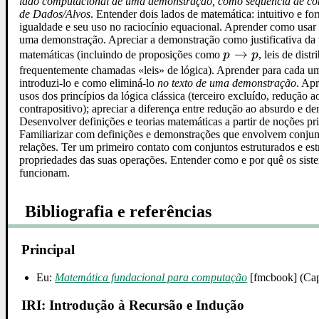
lado computacional de uma demonstração, como sequência de co
de Dados/Alvos
. Entender dois lados de matemática: intuitivo e fo
igualdade e seu uso no raciocínio equacional. Aprender como usar 
uma demonstração. Apreciar a demonstração como justificativa da
p\to
→
matemáticas (incluindo de proposições como
p
p
, leis de dis
p
frequentemente chamadas «leis» de lógica). Aprender para cada
introduzi-lo e como eliminá-lo
no texto de uma demonstração
. Apr
usos dos princípios da lógica clássica (terceiro excluído, redução 
contrapositivo); apreciar a diferença entre redução ao absurdo e d
Desenvolver definições e teorias matemáticas a partir de noções pr
Familiarizar com definições e demonstrações que envolvem conjunt
relações. Ter um primeiro contato com conjuntos estruturados e estr
propriedades das suas operações. Entender como e por quê os sist
funcionam.
Bibliografia e referências
Principal
Eu:
Matemática fundacional para computação
[fmcbook] (Cap
IRI: Introdução à Recursão e Indução