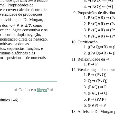
mandos que alteram o estado
¬(P∧Q) ⇒ (¬Q 
rmal. Propriedades da
¬(P∧Q) ⇐ (¬Q 
e escrever cálculos dentro de
Proposições de distrib
 veracidade de proposições
P∧(Q∨R) ⇒ (P
tributividade, de De Morgan,
P∧(Q∨R) ⇐ (P
 um dos ¬,⇒,∨,∧,∃,∀: como
eciar a lógica construtiva e os
P∨(Q∧R) ⇒ (P
ao absurdo, dupla negação,
P∨(Q∧R) ⇐ (P
emonstração direta de negação.
Currificação
imitivas e axiomas.
((P∧Q)⇒R) ⇒ 
os, sequências, funções, e
((P∧Q)⇒R) ⇐ 
uturas algébricas e as
emas posicionais de numerais
Reflexividade da ⇒:
P ⇒ P
Weakening and contrac
P ⇒ (P∨Q)
Q ⇒ (P∨Q)
(P∧Q) ⇒ P
Conhece o
libgen
?
(P∧Q) ⇒ Q
P ⇒ (P∧P)
ítulos 1–6)
(P∨P) ⇒ P
As leis de De Morgan 