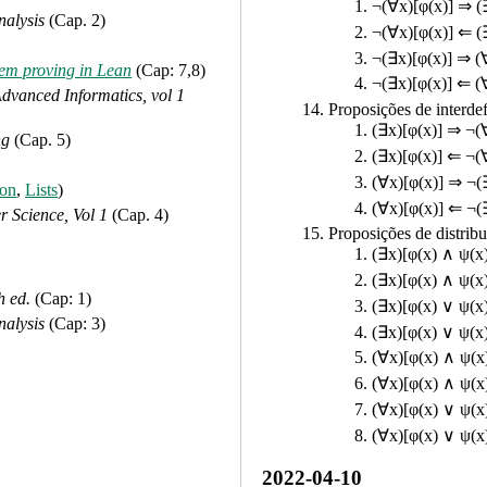
¬(∀x)[φ(x)] ⇒ (
nalysis
(Cap. 2)
¬(∀x)[φ(x)] ⇐ (
¬(∃x)[φ(x)] ⇒ (
em proving in Lean
(Cap: 7,8)
¬(∃x)[φ(x)] ⇐ (
dvanced Informatics, vol 1
Proposições de interde
(∃x)[φ(x)] ⇒ ¬(
ng
(Cap. 5)
(∃x)[φ(x)] ⇐ ¬(
(∀x)[φ(x)] ⇒ ¬(
ion
,
Lists
)
(∀x)[φ(x)] ⇐ ¬(
 Science, Vol 1
(Cap. 4)
Proposições de distribu
(∃x)[φ(x) ∧ ψ(x
(∃x)[φ(x) ∧ ψ(x
h ed.
(Cap: 1)
(∃x)[φ(x) ∨ ψ(x
nalysis
(Cap: 3)
(∃x)[φ(x) ∨ ψ(x
(∀x)[φ(x) ∧ ψ(x
(∀x)[φ(x) ∧ ψ(x
(∀x)[φ(x) ∨ ψ(x
(∀x)[φ(x) ∨ ψ(x
2022-04-10