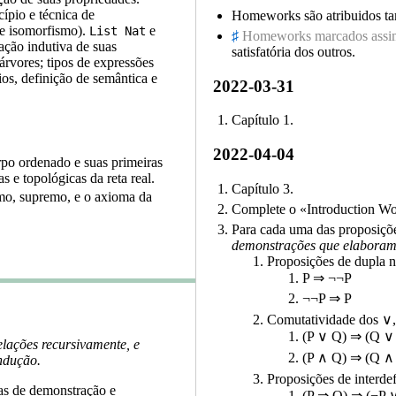
ípio e técnica de
Homeworks são atribuidos ta
de isomorfismo).
e
List Nat
Homeworks marcados assim 
cação indutiva de suas
satisfatória dos outros.
 árvores; tipos de expressões
ios, definição de semântica e
2022-03-31
Capítulo 1.
2022-04-04
po ordenado e suas primeiras
 e topológicas da reta real.
Capítulo 3.
imo, supremo, e o axioma da
Complete o «Introduction W
Para cada uma das proposiçõ
demonstrações que elaboramo
Proposições de dupla 
P ⇒ ¬¬P
¬¬P ⇒ P
Comutatividade dos ∨
(P ∨ Q) ⇒ (Q ∨
elações recursivamente, e
(P ∧ Q) ⇒ (Q ∧
ndução.
Proposições de interde
cas de demonstração e
(P ⇒ Q) ⇒ (¬P 