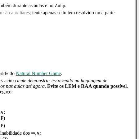
mbém durante as aulas e no Zulip.
são auxiliares;
tente apenas se tu tem resolvido uma parte
orld» do
Natural Number Game
.
es acima
tente demonstrar escrevendo na linguagem de
s nas aulas até agora
.
Evite os LEM e RAA quando possível.
negaço:
,∧:
 P)
 P)
finabilidade dos ⇒,∨:
∨ Q)