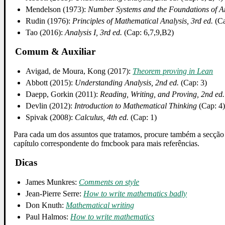
Mendelson (1973):
Number Systems and the Foundations of A
Rudin (1976):
Principles of Mathematical Analysis, 3rd ed.
(Ca
Tao (2016):
Analysis I, 3rd ed.
(Cap: 6,7,9,B2)
Comum & Auxiliar
Avigad, de Moura, Kong (2017):
Theorem proving in Lean
Abbott (2015):
Understanding Analysis, 2nd ed.
(Cap: 3)
Daepp, Gorkin (2011):
Reading, Writing, and Proving, 2nd ed.
Devlin (2012):
Introduction to Mathematical Thinking
(Cap: 4
Spivak (2008):
Calculus, 4th ed.
(Cap: 1)
Para cada um dos assuntos que tratamos, procure também a secçã
capítulo correspondente do fmcbook para mais referências.
Dicas
James Munkres:
Comments on style
Jean-Pierre Serre:
How to write mathematics badly
Don Knuth:
Mathematical writing
Paul Halmos:
How to write mathematics