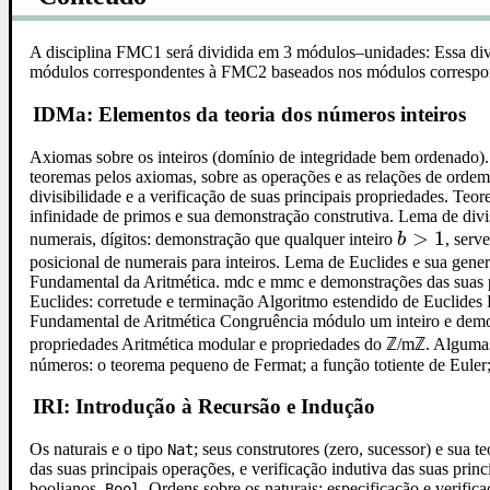
A disciplina FMC1 será dividida em 3 módulos–unidades: Essa divi
módulos correspondentes à FMC2 baseados nos módulos corresp
IDMa: Elementos da teoria dos números inteiros
Axiomas sobre os inteiros (domínio de integridade bem ordenado)
teoremas pelos axiomas, sobre as operações e as relações de ordem 
divisibilidade e a verificação de suas principais propriedades. Teo
infinidade de primos e sua demonstração construtiva. Lema de div
b
>
1
numerais, dígitos: demonstração que qualquer inteiro
b
, serv
>
posicional de numerais para inteiros. Lema de Euclides e sua gene
Fundamental da Aritmética. mdc e mmc e demonstrações das suas 
1
Euclides: corretude e terminação Algoritmo estendido de Euclide
Fundamental de Aritmética Congruência módulo um inteiro e demo
propriedades Aritmética modular e propriedades do ℤ/mℤ. Algumas 
números: o teorema pequeno de Fermat; a função totiente de Euler;
IRI: Introdução à Recursão e Indução
Os naturais e o tipo
; seus construtores (zero, sucessor) e sua 
Nat
das suas principais operações, e verificação indutiva das suas prin
boolianos,
. Ordens sobre os naturais: especificação e verific
Bool