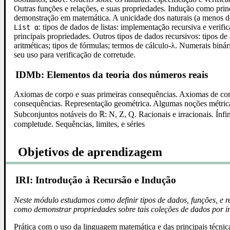
Outras funções e relações, e suas propriedades. Indução como princ
demonstração em matemática. A unicidade dos naturais (a menos 
: tipos de dados de listas: implementação recursiva e verifi
List α
principais propriedades. Outros tipos de dados recursivos: tipos de
aritméticas; tipos de fórmulas; termos de cálculo-λ. Numerais binár
seu uso para verificação de corretude.
IDMb: Elementos da teoria dos números reais
Axiomas de corpo e suas primeiras consequências. Axiomas de cor
consequências. Representação geométrica. Algumas noções métricas
Subconjuntos notáveis do ℝ: N, Z, Q. Racionais e irracionais. Ínf
completude. Sequências, limites, e séries
Objetivos de aprendizagem
IRI: Introdução à Recursão e Indução
Neste módulo estudamos como definir tipos de dados, funções, e r
como demonstrar propriedades sobre tais coleções de dados por i
Prática com o uso da linguagem matemática e das principais técni