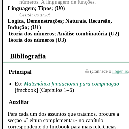
números. A linguagem de funções.
Linguagem; Típos; (U0)
Crash course!
Logica, Demonstrações; Naturais, Recursão,
Indução; (U1)
Teoria dos números; Análise combinatória (U2)
Teoria dos números (U3)
Bibliografia
Principal
(Conhece o
libgen.rs
Eu
:
Matemática fundacional para computação
[fmcbook] (Capítulos 1–6)
Auxiliar
Para cada um dos assuntos que tratamos, procure a
secção «Leitura complementar» no capítulo
correspondente do fmcbook para mais referências.