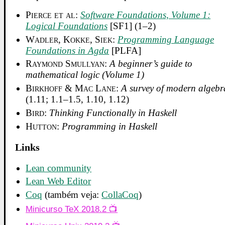
Pierce et al
:
Software Foundations, Volume 1:
Logical Foundations
[SF1] (1–2)
Wadler, Kokke, Siek
:
Programming Language
Foundations in Agda
[PLFA]
Raymond Smullyan
:
A beginner’s guide to
mathematical logic (Volume 1)
Birkhoff & Mac Lane
:
A survey of modern algebr
(1.11; 1.1–1.5, 1.10, 1.12)
Bird
:
Thinking Functionally in Haskell
Hutton
:
Programming in Haskell
Links
Lean community
Lean Web Editor
Coq
(também veja:
CollaCoq
)
Minicurso TeX 2018.2