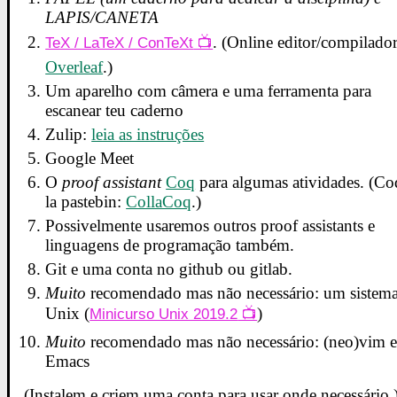
LAPIS/CANETA
. (Online editor/compilador
TeX / LaTeX / ConTeXt
Overleaf
.)
Um aparelho com câmera e uma ferramenta para
escanear teu caderno
Zulip:
leia as instruções
Google Meet
O
proof assistant
Coq
para algumas atividades. (Co
la pastebin:
CollaCoq
.)
Possivelmente usaremos outros proof assistants e
linguagens de programação também.
Git e uma conta no github ou gitlab.
Muito
recomendado mas não necessário: um sistem
Unix (
)
Minicurso Unix 2019.2
Muito
recomendado mas não necessário: (neo)vim 
Emacs
(Instalem e criem uma conta para usar onde necessário.