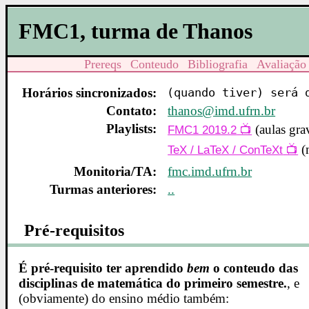
FMC1, turma de Thanos
Prereqs
Conteudo
Bibliografia
Avaliação
Horários sincronizados:
(quando tiver) será 
Contato:
thanos@imd.ufrn.br
Playlists:
(aulas gra
FMC1 2019.2
(
TeX / LaTeX / ConTeXt
Monitoria/TA:
fmc.imd.ufrn.br
Turmas anteriores:
..
Pré-requisitos
É pré-requisito ter aprendido
bem
o conteudo das
disciplinas de matemática do primeiro semestre.
, e
(obviamente) do ensino médio também: