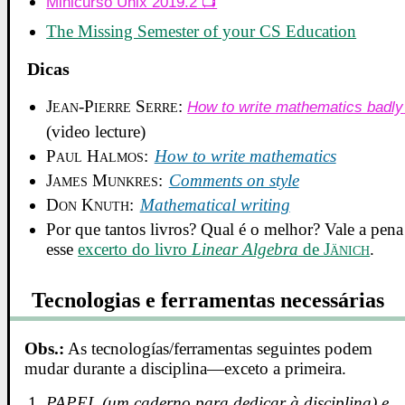
Minicurso Unix 2019.2
The Missing Semester of your CS Education
Dicas
Jean-Pierre Serre
:
How to write mathematics badly
(video lecture)
Paul Halmos
:
How to write mathematics
James Munkres
:
Comments on style
Don Knuth
:
Mathematical writing
Por que tantos livros? Qual é o melhor? Vale a pena 
esse
excerto do livro
Linear Algebra
de
Jänich
.
Tecnologias e ferramentas necessárias
Obs.:
As tecnologías/ferramentas seguintes podem
mudar durante a disciplina—exceto a primeira.
PAPEL (um caderno para dedicar à disciplina) e