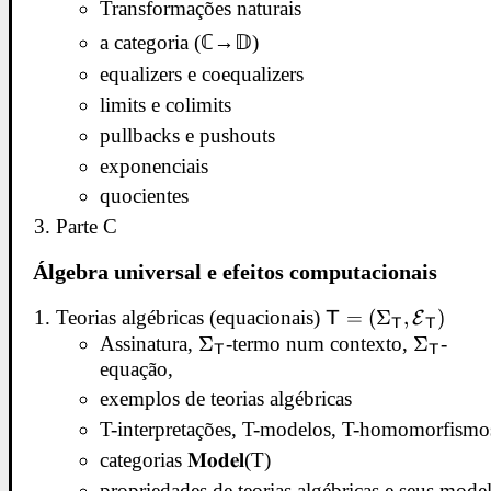
Transformações naturais
a categoria (ℂ→𝔻)
equalizers e coequalizers
limits e colimits
pullbacks e pushouts
exponenciais
quocientes
Parte C
Álgebra universal e efeitos computacionais
Teorias algébricas (equacionais)
\mathsf T =
=
(
Σ
,
)
T
E
T
T
(\Sigma_{\maths
Assinatura,
\Sigma_{\mathsf
Σ
-termo num contexto,
\Sigma_
Σ
-
T
T
T}, {\mathcal
equação,
T}
T}
E}_{\mathsf T})
exemplos de teorias algébricas
T-interpretações, T-modelos, T-homomorfismo
categorias 𝐌𝐨𝐝𝐞𝐥(T)
propriedades de teorias algébricas e seus mode