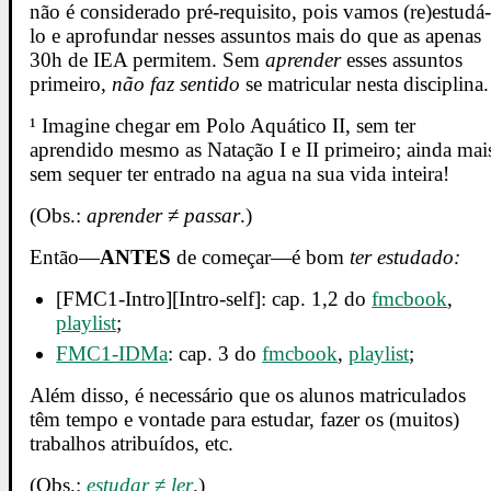
não é considerado pré-requisito, pois vamos (re)estudá
lo e aprofundar nesses assuntos mais do que as apenas
30h de IEA permitem. Sem
aprender
esses assuntos
primeiro,
não faz sentido
se matricular nesta disciplina.
¹ Imagine chegar em Polo Aquático II, sem ter
aprendido mesmo as Natação I e II primeiro; ainda mai
sem sequer ter entrado na agua na sua vida inteira!
(Obs.:
aprender
≠
passar
.)
Então—
ANTES
de começar—é bom
ter estudado:
[FMC1-Intro][Intro-self]: cap. 1,2 do
fmcbook
,
playlist
;
FMC1-IDMa
: cap. 3 do
fmcbook
,
playlist
;
Além disso, é necessário que os alunos matriculados
têm tempo e vontade para estudar, fazer os (muitos)
trabalhos atribuídos, etc.
(Obs.:
estudar
≠
ler
.)