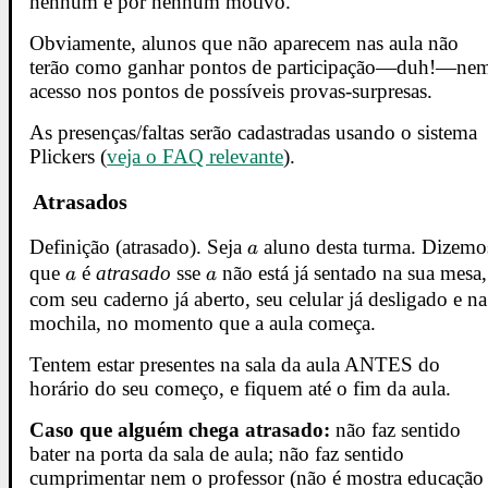
nenhum e por nenhum motivo.
Obviamente, alunos que não aparecem nas aula não
terão como ganhar pontos de participação—duh!—ne
acesso nos pontos de possíveis provas-surpresas.
As presenças/faltas serão cadastradas usando o sistema
Plickers (
veja o FAQ relevante
).
Atrasados
Definição (atrasado). Seja
a
aluno desta turma. Dizemo
a
que
a
é
atrasado
sse
a
não está já sentado na sua mesa,
a
a
com seu caderno já aberto, seu celular já desligado e na
mochila, no momento que a aula começa.
Tentem estar presentes na sala da aula ANTES do
horário do seu começo, e fiquem até o fim da aula.
Caso que alguém chega atrasado:
não faz sentido
bater na porta da sala de aula; não faz sentido
cumprimentar nem o professor (não é mostra educação