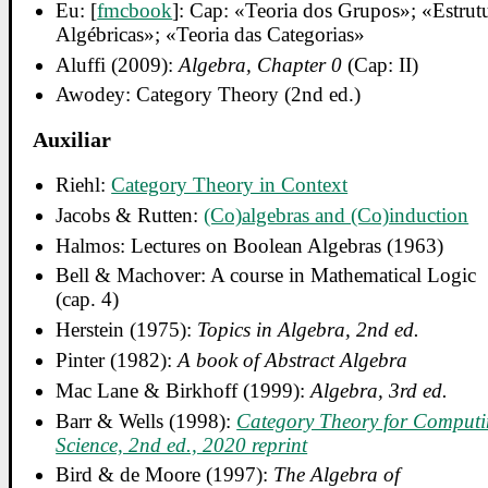
Eu: [
fmcbook
]: Cap: «Teoria dos Grupos»; «Estrut
Algébricas»; «Teoria das Categorias»
Aluffi (2009):
Algebra, Chapter 0
(Cap: II)
Awodey: Category Theory (2nd ed.)
Auxiliar
Riehl:
Category Theory in Context
Jacobs & Rutten:
(Co)algebras and (Co)induction
Halmos: Lectures on Boolean Algebras (1963)
Bell & Machover: A course in Mathematical Logic
(cap. 4)
Herstein (1975):
Topics in Algebra, 2nd ed.
Pinter (1982):
A book of Abstract Algebra
Mac Lane & Birkhoff (1999):
Algebra, 3rd ed.
Barr & Wells (1998):
Category Theory for Comput
Science, 2nd ed., 2020 reprint
Bird & de Moore (1997):
The Algebra of