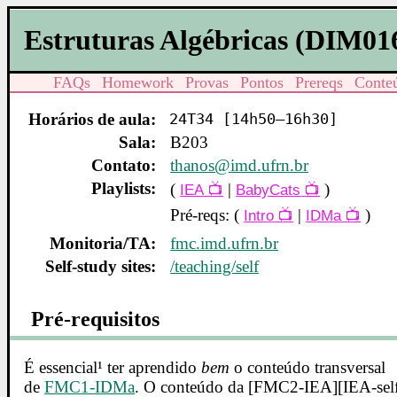
Estruturas Algébricas (DIM01
FAQs
Homework
Provas
Pontos
Prereqs
Conte
Horários de aula:
24T34 [14h50–16h30]
Sala:
B203
Contato:
thanos@imd.ufrn.br
Playlists:
(
|
)
IEA
BabyCats
Pré-reqs: (
|
)
Intro
IDMa
Monitoria/TA:
fmc.imd.ufrn.br
Self-study sites:
/teaching/self
Pré-requisitos
É essencial¹ ter aprendido
bem
o conteúdo transversal
de
FMC1-IDMa
. O conteúdo da [FMC2-IEA][IEA-sel