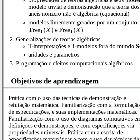
modelo trivial e demonstração que a teoria dos
aneis nonzero não é algébrica (equacional)
modelos livremente gerados por um conjunto
Tree
(
)
e
\mathrm{Free}_{\mathsf
Free
(
)
X
X
T
T
T}(X)
Generalizações de teorias algébricas
T-interpretações e T-modelos fora do mundo 𝐒𝐞
aridades e parametros
Programação e efeitos computacionais algébricos
Objetivos de aprendizagem
Prática com o uso das técnicas de demonstração e
refutação matemática. Familiarização com a formulaçã
de especificações, e suas implementações matemáticas.
Familiarização com o uso de diagramas comutativos e
definições e demonstrações, e com especificações via
propriedades universais. Prática com a escrita de
especificações matemáticas e com o uso das técnicas de