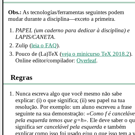
Obs.:
As tecnologías/ferramentas seguintes podem
mudar durante a disciplina—exceto a primeira.
PAPEL (um caderno para dedicar à disciplina) e
LAPIS/CANETA
.
Zulip (
leia o FAQ
).
Pouco de (La)TeX (
veja o minicurso TeX 2018.2
).
Online editor/compilador:
Overleaf
.
Regras
Nunca escreva algo que você mesmo não sabe
explicar: (i) o que significa; (ii) seu papel na tua
resolução. Por exemplo: um aluno escreveu a frase
seguinte na sua demonstração:
«Como f é canceláve
pela esquerda temos que g=h»
. Ele deve saber o q
significa
ser cancelável pela esquerda
e também
explicar como isso foi usado e/ou o que isso tem a 