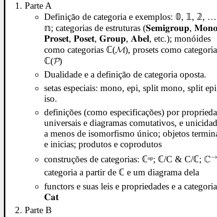
Parte A
Definição de categoria e exemplos: 𝟘, 𝟙, 𝟚, …
𝕟; categorias de estruturas (𝐒𝐞𝐦𝐢𝐠𝐫𝐨𝐮𝐩, 𝐌𝐨𝐧𝐨
𝐏𝐫𝐨𝐬𝐞𝐭, 𝐏𝐨𝐬𝐞𝐭, 𝐆𝐫𝐨𝐮𝐩, 𝐀𝐛𝐞𝐥, etc.); monóides
como categorias ℂ(𝓜), prosets como categoria
ℂ(𝓟)
Dualidade e a definição de categoria oposta.
setas especiais: mono, epi, split mono, split epi
iso.
definições (como especificações) por propried
universais e diagramas comutativos, e unicida
a menos de isomorfismo único; objetos termin
e inicias; produtos e coprodutos
\m
C
construções de categorias: ℂᵒᵖ; ℂ/C & C/ℂ;
categoria a partir de ℂ e um diagrama dela
functors e suas leis e propriedades e a categori
𝐂𝐚𝐭
Parte B