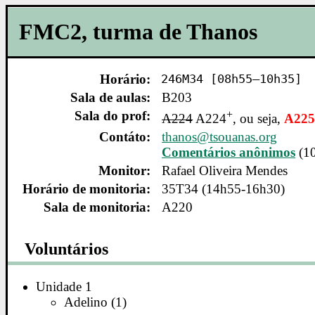
FMC2, turma de Thanos
Horário:
246M34 [08h55–10h35]
Sala de aulas:
B203
Sala do prof:
+
A224
A224
, ou seja,
A22
Contáto:
thanos@tsouanas.org
Comentários anônimos
(10
Monitor:
Rafael Oliveira Mendes
Horário de monitoria:
35T34 (14h55-16h30)
Sala de monitoria:
A220
Voluntários
Unidade 1
Adelino (1)