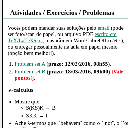
Atividades / Exercícios / Problemas
Vocês podem mandar suas soluções pelo
email
(pode
ser foto/scan de papel, ou arquivo PDF
escrito em
TeX/LaTeX/etc.
, mas
não
em Word/LibreOffice/etc.),
ou entregar pessoalmente na aula em papel mesmo
(opção bem melhor!).
Problem set A
(
prazo:
12/02/2016, 08h55
).
Problem set B
(
prazo:
18/03/2016, 09h00
)
[Vale
pontos!]
.
λ-calculus
Mostre que:
S(KS)K → B
SKK → I
Ache λ-termos que ``behavem'' como o ``not'', o ``or'