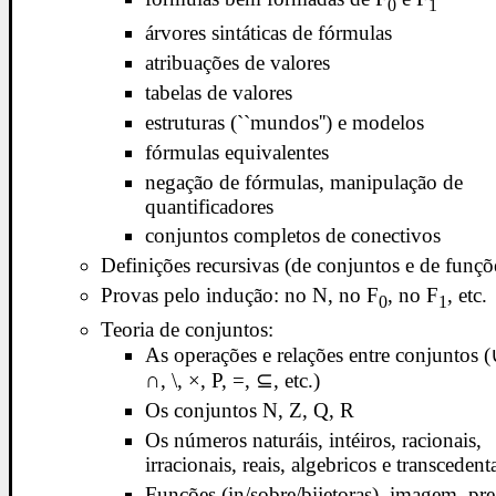
0
1
árvores sintáticas de fórmulas
atribuações de valores
tabelas de valores
estruturas (``mundos'') e modelos
fórmulas equivalentes
negação de fórmulas, manipulação de
quantificadores
conjuntos completos de conectivos
Definições recursivas (de conjuntos e de funçõ
Provas pelo indução: no N, no F
, no F
, etc.
0
1
Teoria de conjuntos:
As operações e relações entre conjuntos (
∩, \, ×, P, =, ⊆, etc.)
Os conjuntos N, Z, Q, R
Os números naturáis, intéiros, racionais,
irracionais, reais, algebricos e transcedenta
Funções (in/sobre/bijetoras), imagem, pre